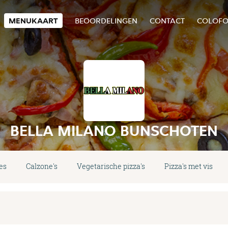
MENUKAART
BEOORDELINGEN
CONTACT
COLOF
BELLA MILANO BUNSCHOTEN
es
Calzone's
Vegetarische pizza's
Pizza's met vis