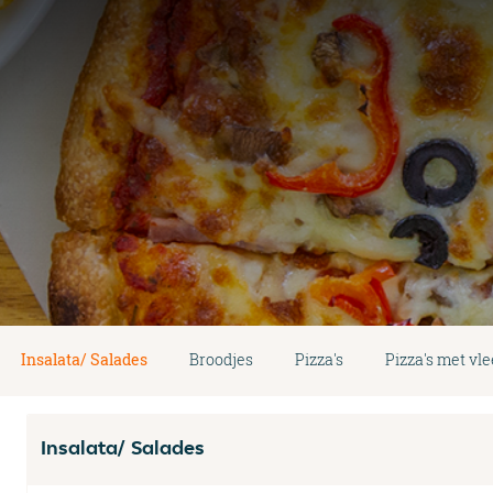
Insalata/ Salades
Broodjes
Pizza's
Pizza's met vle
Insalata/ Salades