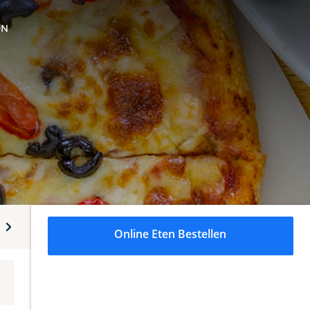
ON
Plateservice
Spareribs
Spaghetti
Macaroni
Ze
Online Eten Bestellen